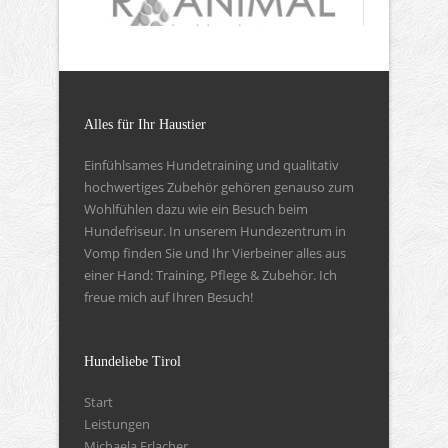
Alles für Ihr Haustier
Einfühlsames Hundetraining und qualitativ
hochwertiges Zubehör gehören genauso zum
Wohlfühlen dazu wie ein Besuch beim
Hundefriseur. In unserem Hundezentrum in
Vomp finden Sie und Ihr Vierbeiner alles aus
einer Hand: Training, Pflege & Zubehör. Ich
freue mich auf Ihren Besuch!
Hundeliebe Tirol
Start
Leistungen
Michaela Erlacher