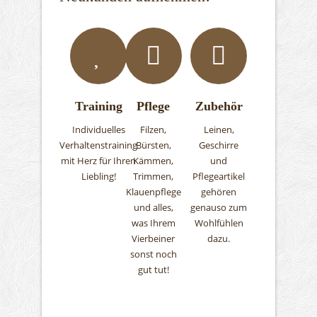
Training
Pflege
Zubehör
Individuelles
Filzen,
Leinen,
Verhaltenstraining
Bürsten,
Geschirre
mit Herz für Ihren
Kämmen,
und
Liebling!
Trimmen,
Pflegeartikel
Klauenpflege
gehören
und alles,
genauso zum
was Ihrem
Wohlfühlen
Vierbeiner
dazu.
sonst noch
gut tut!