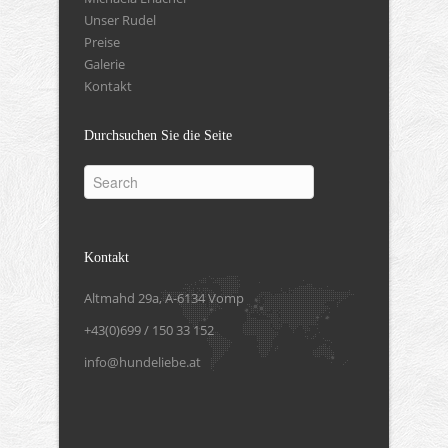
Unser Rudel
Preise
Galerie
Kontakt
Durchsuchen Sie die Seite
Kontakt
Altmahd 29a, A-6134 Vomp
+43(0)699 / 150 33 152
info@hundeliebe.at